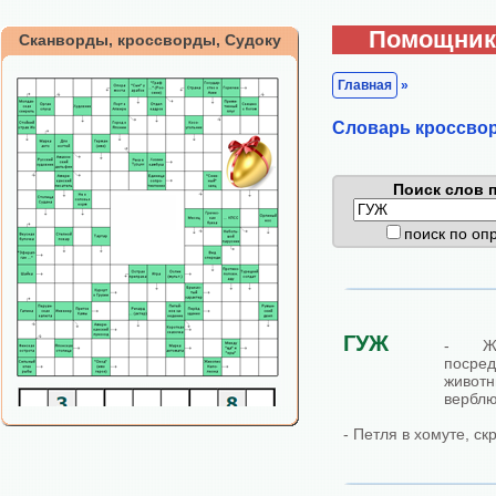
Помощник
Сканворды, кроссворды, Судоку
Главная
»
Cловарь кроссво
Поиск слов п
поиск по о
ГУЖ
- Жи
посре
живо
верблю
- Петля в хомуте, с