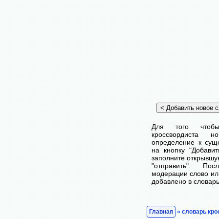
Для того чтоб
кроссвордиста 
определение к сущ
на кнопку "Добави
заполните открывшу
"отправить". По
модерации слово ил
добавлено в словарь
Главная
» словарь кро