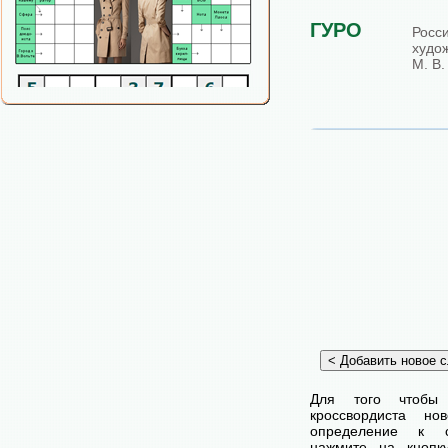
ГУРО
Росс
худо
М. В
Для того чтобы
кроссвордиста н
определение к с
нажмите на кнопк