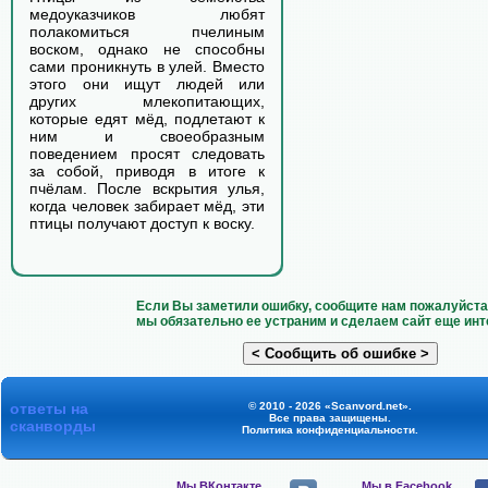
медоуказчиков любят
полакомиться пчелиным
воском, однако не способны
сами проникнуть в улей. Вместо
этого они ищут людей или
других млекопитающих,
которые едят мёд, подлетают к
ним и своеобразным
поведением просят следовать
за собой, приводя в итоге к
пчёлам. После вскрытия улья,
когда человек забирает мёд, эти
птицы получают доступ к воску.
Если Вы заметили ошибку, сообщите нам пожалуйста 
мы обязательно ее устраним и сделаем сайт еще инт
ответы на
© 2010 - 2026 «Scanvord.net».
Все права защищены.
сканворды
Политика конфиденциальности
.
Мы ВКонтакте,
Мы в Facebook,