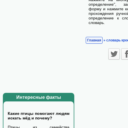
определение", з
форму и нажмите кн
прохождения ручно
определение к сл
словарь.
Главная
» словарь кро
Интересные факты
Какие птицы помогают людям
искать мёд и почему?
Птицы из семейства