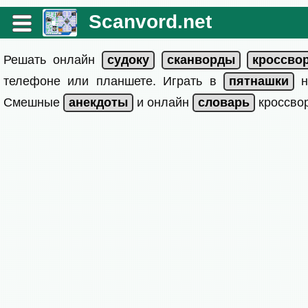
Scanvord.net
Решать онлайн
телефоне или планшете. Играть в
на
Смешные
и онлайн
кроссвор