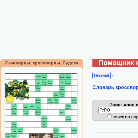
Помощник 
Сканворды, кроссворды, Судоку
Главная
»
Cловарь кроссво
Поиск слов п
поиск по о