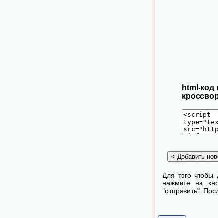
html-код
кроссвор
Для того чтобы 
нажмите на кно
"отправить". По