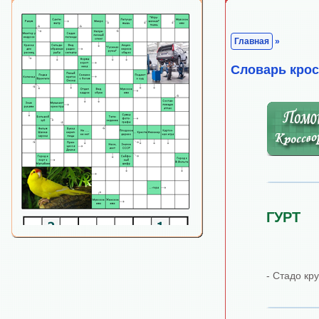
Главная
»
Cловарь кро
ГУРТ
- Стадо кр