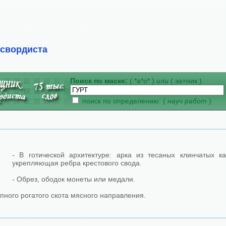
ссвордиста
Поиск по маске:
( *а*о* )
или
( за+ник )
поиск по определению: (
науч работ
)
- В готической архитектуре: арка из тесаных клинчатых к
укрепляющая ребра крестового свода.
- Обрез, ободок монеты или медали.
упного рогатого скота мясного направления.