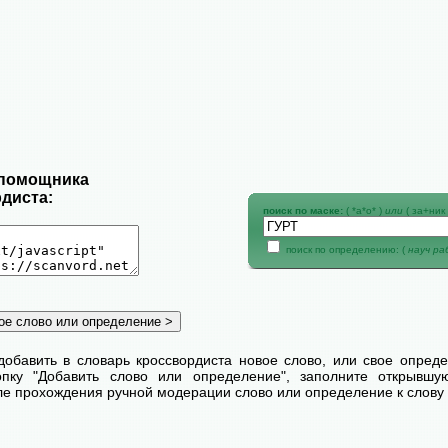
 помощника
диста:
поиск по маске:
( *а*о* )
или
( за+ник 
поиск по определению: (
науч р
добавить в словарь кроссвордиста новое слово, или свое опред
пку "Добавить слово или определение", заполните открывш
сле прохождения ручной модерации слово или определение к слову 