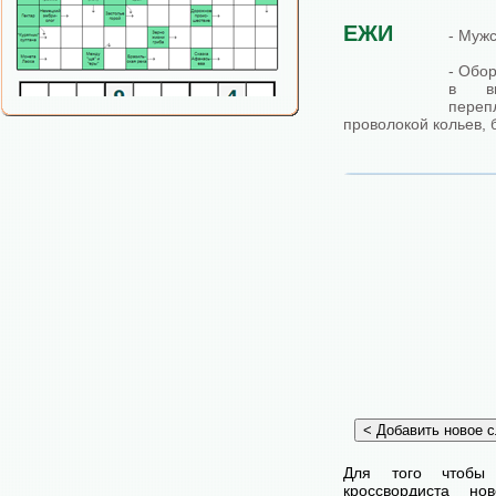
ЕЖИ
- Мужс
- Обо
в ви
пере
проволокой кольев, 
Для того чтобы
кроссвордиста н