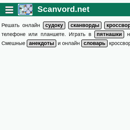
Scanvord.net
Решать онлайн
телефоне или планшете. Играть в
на
Смешные
и онлайн
кроссвор