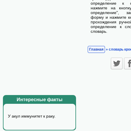
определение к с
нажмите на кнопк
определение", з
форму и нажмите кн
прохождения ручно
определение к сл
словарь.
Главная
» словарь кро
Интересные факты
У акyл иммyнитет к pакy.