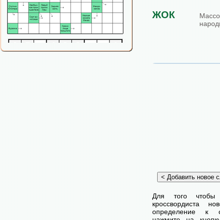
ЖОК
Масс
народ
Для того чтобы
кроссвордиста н
определение к с
нажмите на кнопк