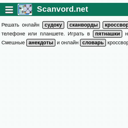
Scanvord.net
Решать онлайн
телефоне или планшете. Играть в
на
Смешные
и онлайн
кроссвор