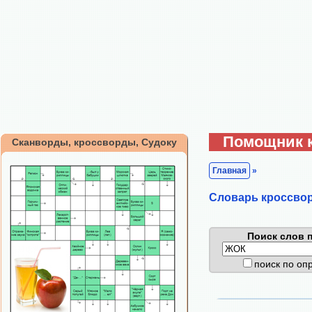
Помощник 
Сканворды, кроссворды, Судоку
Главная
»
Cловарь кроссво
Поиск слов п
поиск по о