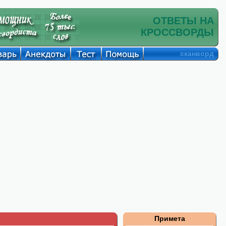
ОТВЕТЫ НА
КРОССВОРДЫ
сканворд
Примета