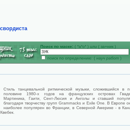
ссвордиста
Поиск по маске:
( *а*о* )
или
( за+ник )
поиск по определению: (
науч работ
)
Стиль танцевальной ритмической музыки, сложившийся в п
половине 1980-х годов на французских островах Гваде
Мартиника, Гаити, Сент-Люсия и Анголы и ставший попул
благодаря творчеству групп Grammacks и Exile One. В Европе о
наиболее популярен во Франции, в Северной Америке - в Кан
Квебек.