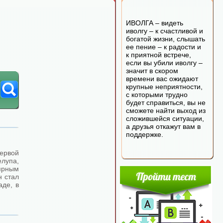
ИВОЛГА – видеть
иволгу – к счастливой и
богатой жизни, слышать
ее пение – к радости и
к приятной встрече,
если вы убили иволгу –
значит в скором
времени вас ожидают
крупные неприятности,
с которыми трудно
будет справиться, вы не
сможете найти выход из
сложившейся ситуации,
а друзья откажут вам в
поддержке.
ервой
лупа,
ярным
н стал
аде, в