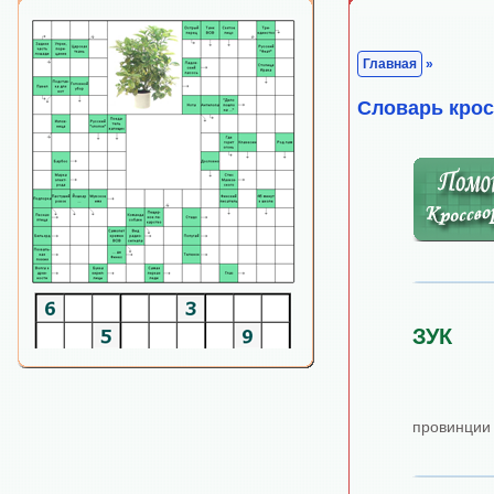
Главная
»
Cловарь кро
ЗУК
провинции 