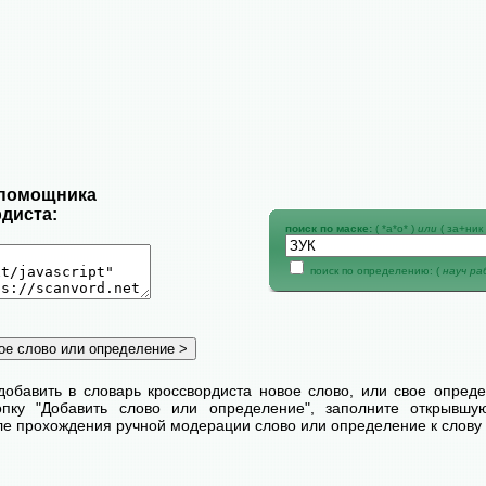
 помощника
диста:
поиск по маске:
( *а*о* )
или
( за+ник 
поиск по определению: (
науч р
добавить в словарь кроссвордиста новое слово, или свое опред
пку "Добавить слово или определение", заполните открывш
сле прохождения ручной модерации слово или определение к слову 