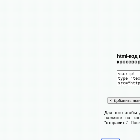
html-код
кроссвор
Для того чтобы 
нажмите на кно
"отправить". По