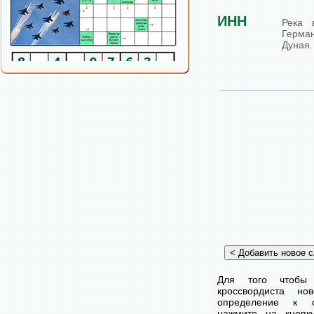
ИНН
Река 
Герм
Дуная.
Для того чтобы
кроссвордиста н
определение к с
нажмите на кнопк