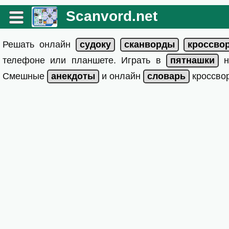
Scanvord.net
Решать онлайн
телефоне или планшете. Играть в
на
Смешные
и онлайн
кроссвор