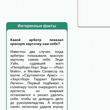
Интересные факты
Какой арбитр показал
красную карточку сам себе?
Известны два случая, когда
арбитры показывали красную
карточку самим себе: Энди
Уэйн, судивший матч
«Питерборо Норт Энд» — «Роял
Мэйл», и Мелвин Силвестр на
матче «Саутгемптон Армс» —
«Херстборн Таррант Бритиш
Легион». Первый подбежал к
голкиперу после очередного его
протеста, но вовремя
остановился и решил удалить
себя, чтобы не доводить дело
до рукоприкладства. А второй
нанёс несколько ударов игроку