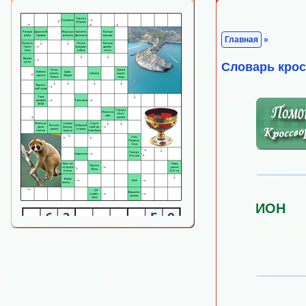
Главная
»
Cловарь кро
ИОН