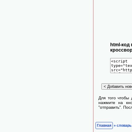
html-код
кроссвор
Для того чтобы 
нажмите на кно
"отправить". По
Главная
» словарь