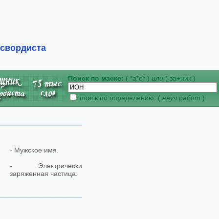
ссвордиста
Поиск по маске:
( *а*о* )
или
( за+ник )
поиск по определению: (
науч работ
)
- Мужское имя.
- Электрически
заряженная частица.