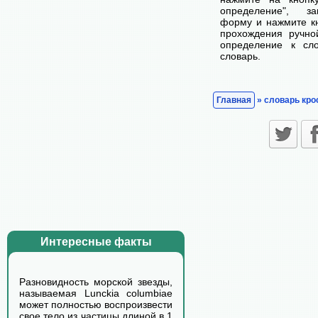
определение", з
форму и нажмите кн
прохождения ручно
определение к сл
словарь.
Главная
» словарь кро
Интересные факты
Разновидность морской звезды,
называемая Lunckia columbiae
может полностью воспроизвести
свое тело из частицы длиной в 1