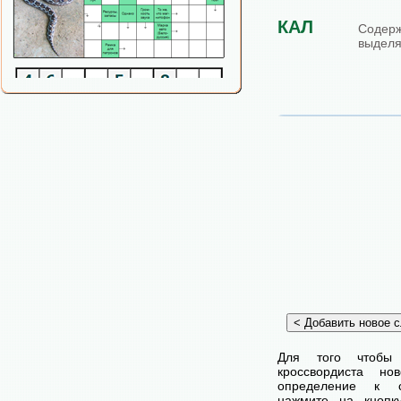
КАЛ
Соде
выделя
Для того чтобы
кроссвордиста н
определение к с
нажмите на кнопк