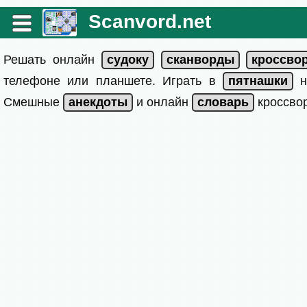
Scanvord.net
Решать онлайн
телефоне или планшете. Играть в
на
Смешные
и онлайн
кроссвор