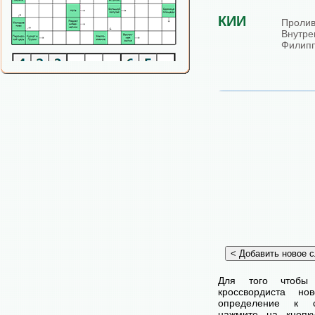
КИИ
Прол
Внутр
Филипп
Для того чтобы
кроссвордиста н
определение к с
нажмите на кнопк