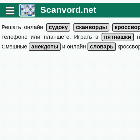
Scanvord.net
Решать онлайн
телефоне или планшете. Играть в
на
Смешные
и онлайн
кроссвор