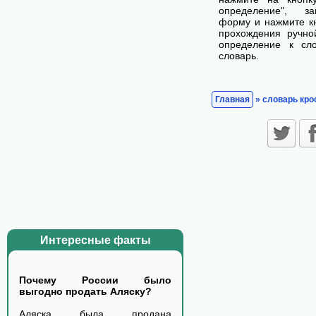
определение", з
форму и нажмите кн
прохождения ручно
определение к сл
словарь.
Главная
» словарь кро
Интересные факты
Почему России было
выгодно продать Аляску?
Аляска была продана