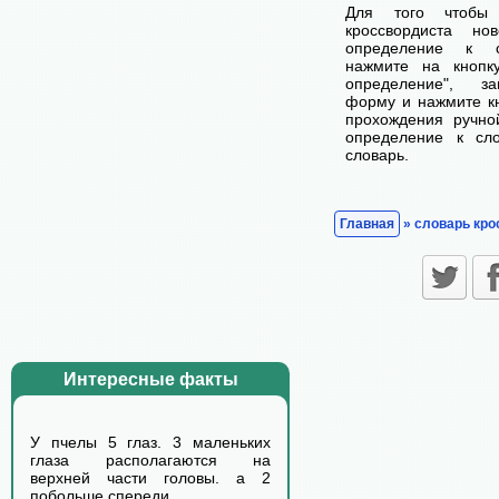
Для того чтобы
кроссвордиста н
определение к с
нажмите на кнопк
определение", з
форму и нажмите кн
прохождения ручно
определение к сл
словарь.
Главная
» словарь кро
Интересные факты
У пчелы 5 глаз. 3 маленьких
глаза располагаются на
верхней части головы. а 2
побольше спереди