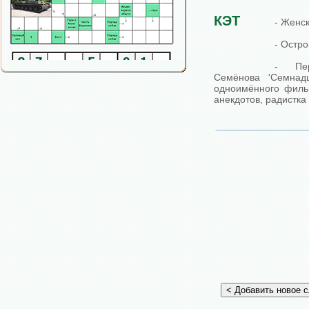
КЭТ
- Женс
- Остро
- Пе
Семёнова 'Семнадц
одноимённого филь
анекдотов, радистка