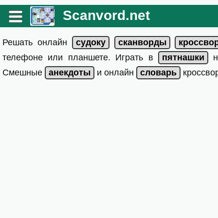
Scanvord.net
Решать онлайн
телефоне или планшете. Играть в
на
Смешные
и онлайн
кроссвор