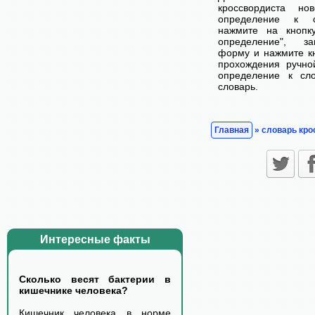
кроссвордиста н
определение к с
нажмите на кнопк
определение", з
форму и нажмите кн
прохождения ручно
определение к сл
словарь.
Главная
» словарь кро
Интересные факты
Сколько весят бактерии в
кишечнике человека?
Кишечник человека в норме