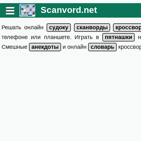
Scanvord.net
Решать онлайн
телефоне или планшете. Играть в
на
Смешные
и онлайн
кроссвор