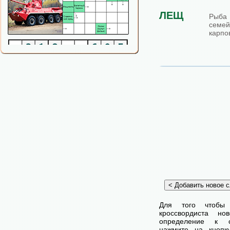
ЛЕЩ
Рыба
семей
карпо
Для того чтобы
кроссвордиста н
определение к с
нажмите на кнопк