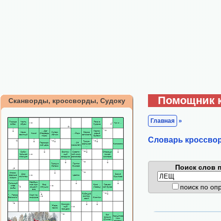
Помощник 
Сканворды, кроссворды, Судоку
Главная
»
Cловарь кроссво
Поиск слов п
поиск по о