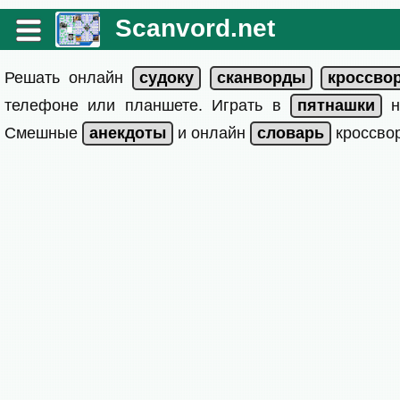
Scanvord.net
Решать онлайн
телефоне или планшете. Играть в
на
Смешные
и онлайн
кроссвор