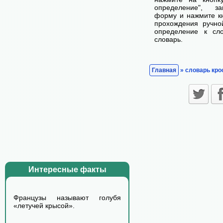
определение", з
форму и нажмите кн
прохождения ручно
определение к сл
словарь.
Главная
» словарь кро
Интересные факты
Французы называют голубя
«летучей крысой».