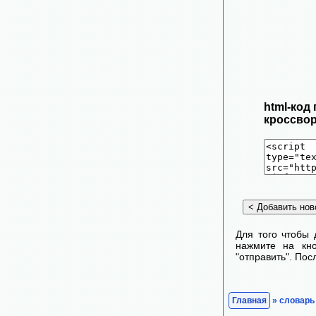
html-код
кроссвор
Для того чтобы 
нажмите на кно
"отправить". По
Главная
» словарь