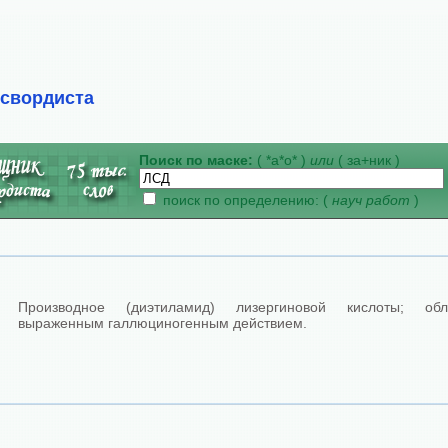
ссвордиста
Поиск по маске:
( *а*о* )
или
( за+ник )
поиск по определению: (
науч работ
)
Производное (диэтиламид) лизергиновой кислоты; обл
выраженным галлюциногенным действием.