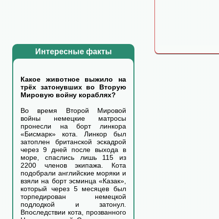
Интересные факты
Какое животное выжило на
трёх затонувших во Вторую
Мировую войну кораблях?
Во время Второй Мировой
войны немецкие матросы
пронесли на борт линкора
«Бисмарк» кота. Линкор был
затоплен британской эскадрой
через 9 дней после выхода в
море, спаслись лишь 115 из
2200 членов экипажа. Кота
подобрали английские моряки и
взяли на борт эсминца «Казак»,
который через 5 месяцев был
торпедирован немецкой
подлодкой и затонул.
Впоследствии кота, прозванного