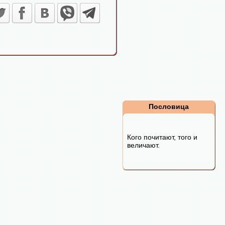
Пословица
Кого почитают, того и
величают.