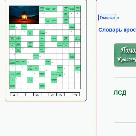
Главная
»
Cловарь кро
ЛСД