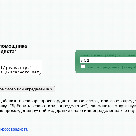
 помощника
диста:
поиск по маске:
( *а*о* )
или
( за+ник 
поиск по определению: (
науч р
добавить в словарь кроссвордиста новое слово, или свое опред
пку "Добавить слово или определение", заполните открывш
сле прохождения ручной модерации слово или определение к слову 
 кроссвордиста