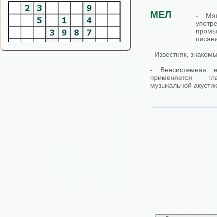
МЕЛ
- Мяг
упо
промы
писан
- Известняк, знаком
- Внесистемная е
применяется г
музыкальной акустик