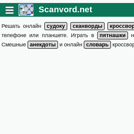
Scanvord.net
Решать онлайн
телефоне или планшете. Играть в
на
Смешные
и онлайн
кроссвор