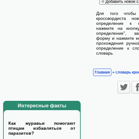
Для того чтобы
кроссвордиста н
определение к с
нажмите на кнопк
определение", з
форму и нажмите кн
прохождения ручно
определение к сл
словарь.
Главная
» словарь кро
Интересные факты
Как муравьи помогают
птицам избавляться от
паразитов?