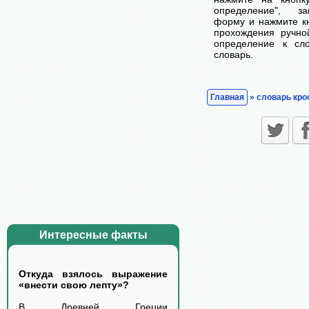
определение", з
форму и нажмите кн
прохождения ручно
определение к сл
словарь.
Главная
» словарь кро
Интересные факты
Откуда взялось выражение
«внести свою лепту»?
В Древней Греции