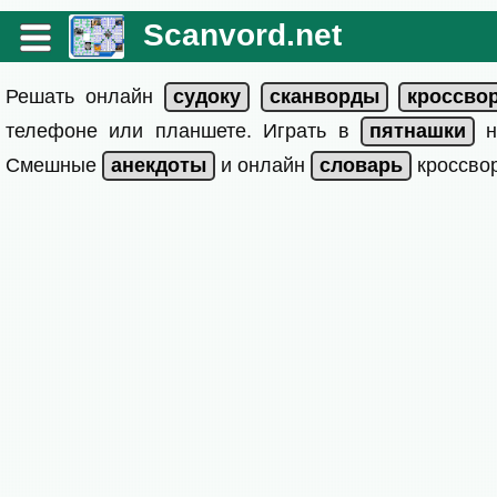
Scanvord.net
Решать онлайн
телефоне или планшете. Играть в
на
Смешные
и онлайн
кроссвор