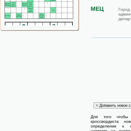
МЕЦ
Гор
адми
депар
Для того чтобы
кроссвордиста н
определение к с
нажмите на кнопк