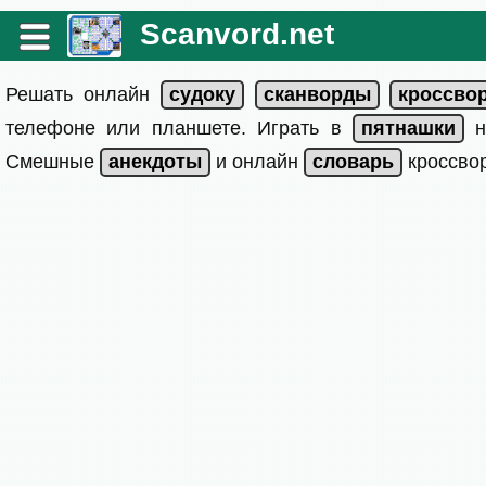
Scanvord.net
Решать онлайн
телефоне или планшете. Играть в
на
Смешные
и онлайн
кроссвор