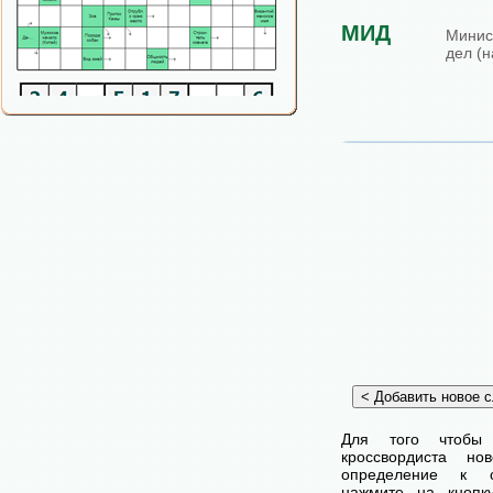
МИД
Мини
дел (
Для того чтобы
кроссвордиста н
определение к с
нажмите на кнопк