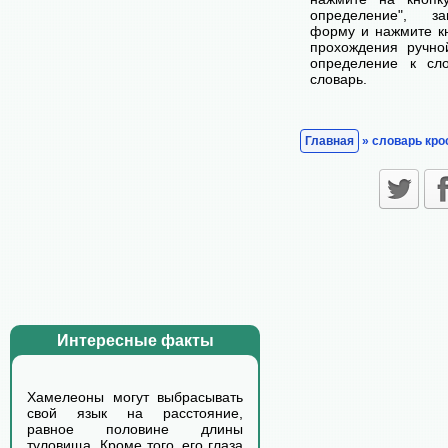
определение", з
форму и нажмите кн
прохождения ручно
определение к сл
словарь.
Главная
» словарь кро
Интересные факты
Хамелеоны могут выбрасывать
свой язык на расстояние,
равное половине длины
туловища. Кроме того, его глаза