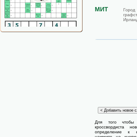
МИТ
Го
граф
Ирлан
Для того чтобы
кроссвордиста н
определение к с
нажмите на кнопк