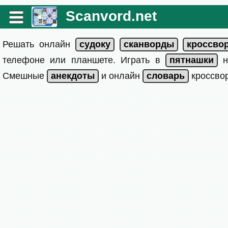
Scanvord.net
Решать онлайн
телефоне или планшете. Играть в
на
Смешные
и онлайн
кроссвор