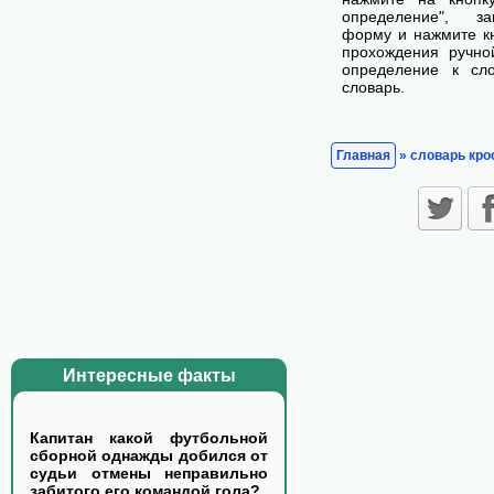
определение", з
форму и нажмите кн
прохождения ручно
определение к сл
словарь.
Главная
» словарь кро
Интересные факты
Капитан какой футбольной
сборной однажды добился от
судьи отмены неправильно
забитого его командой гола?