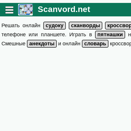
Scanvord.net
Решать онлайн
телефоне или планшете. Играть в
на
Смешные
и онлайн
кроссвор