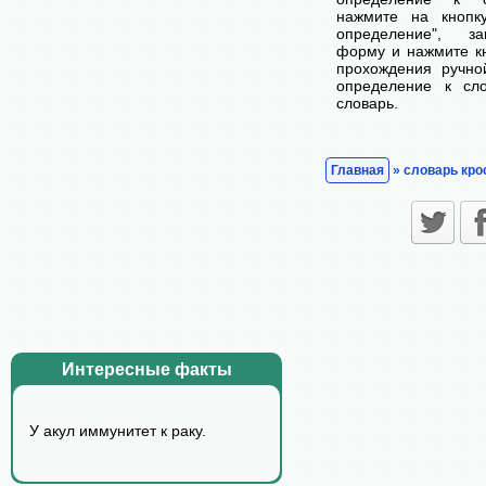
нажмите на кнопк
определение", з
форму и нажмите кн
прохождения ручно
определение к сл
словарь.
Главная
» словарь кро
Интересные факты
У акyл иммyнитет к pакy.