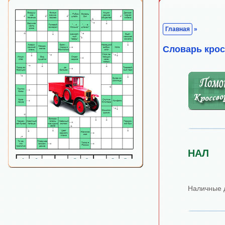
Главная
»
Cловарь кро
НАЛ
Наличные 