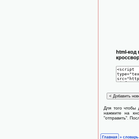
html-код
кроссвор
Для того чтобы 
нажмите на кно
"отправить". По
Главная
» словарь