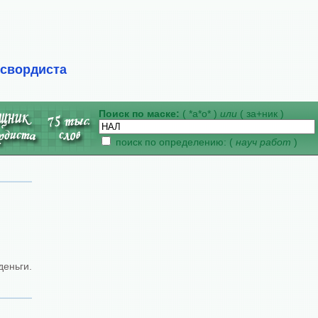
ссвордиста
Поиск по маске:
( *а*о* )
или
( за+ник )
поиск по определению: (
науч работ
)
деньги.