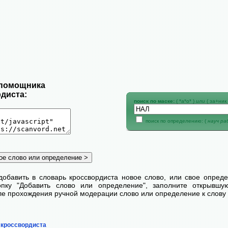
 помощника
диста:
поиск по маске:
( *а*о* )
или
( за+ник 
поиск по определению: (
науч р
добавить в словарь кроссвордиста новое слово, или свое опред
пку "Добавить слово или определение", заполните открывш
сле прохождения ручной модерации слово или определение к слову 
 кроссвордиста