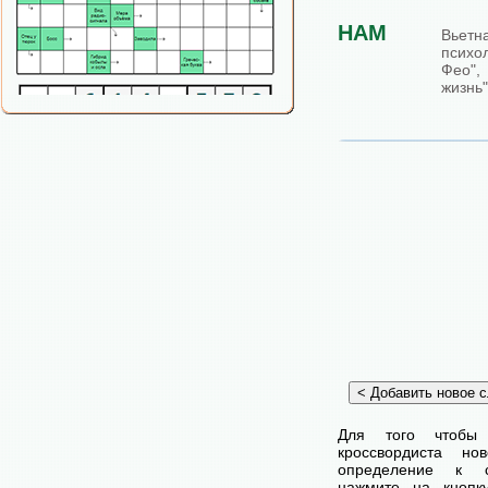
НАМ
Вьетн
психо
Фео"
жизнь"
Для того чтобы
кроссвордиста н
определение к с
нажмите на кнопк