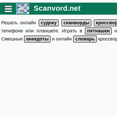
Scanvord.net
Решать онлайн
телефоне или планшете. Играть в
на
Смешные
и онлайн
кроссвор