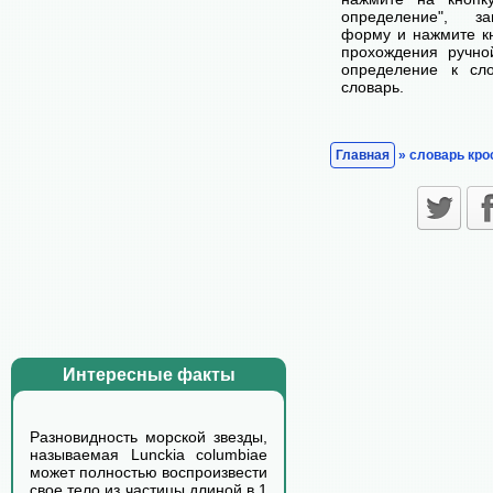
определение", з
форму и нажмите кн
прохождения ручно
определение к сл
словарь.
Главная
» словарь кро
Интересные факты
Разновидность морской звезды,
называемая Lunckia columbiae
может полностью воспроизвести
свое тело из частицы длиной в 1