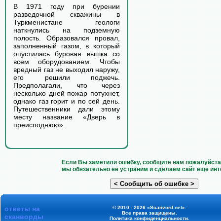
В 1971 году при бурении
разведочной скважины в
Туркменистане геологи
наткнулись на подземную
полость. Образовался провал,
заполненный газом, в который
опустилась буровая вышка со
всем оборудованием. Чтобы
вредный газ не выходил наружу,
его решили поджечь.
Предполагали, что через
несколько дней пожар потухнет,
однако газ горит и по сей день.
Путешественники дали этому
месту название «Дверь в
преисподнюю».
Если Вы заметили ошибку, сообщите нам пожалуйста 
мы обязательно ее устраним и сделаем сайт еще инт
ответы на
© 2010 - 2026 «Scanvord.net».
Все права защищены.
сканворды
Политика конфиденциальности
.