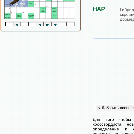
НАР
Гибри
скрещ
дромед
Для того чтобы
кроссвордиста н
определение к с
нажмите на кнопк