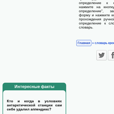
определение к с
нажмите на кнопк
определение", з
форму и нажмите кн
прохождения ручно
определение к сл
словарь.
Главная
» словарь кро
Интересные факты
Кто и когда в условиях
антарктической станции сам
себе удалил аппендикс?