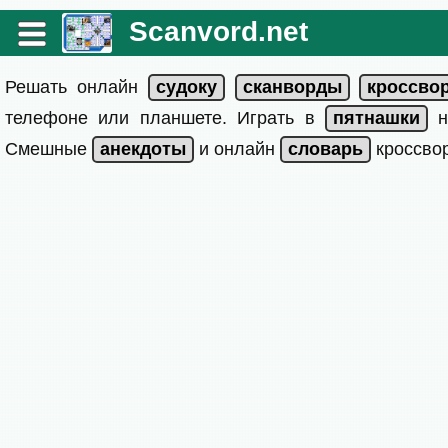
Scanvord.net
Решать онлайн
телефоне или планшете. Играть в
на
Смешные
и онлайн
кроссвор