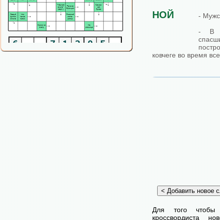
НОЙ
- Мужс
- В 
спасш
постр
ковчеге во время вс
Для того чтобы
кроссвордиста н