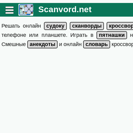
Scanvord.net
Решать онлайн
телефоне или планшете. Играть в
на
Смешные
и онлайн
кроссвор