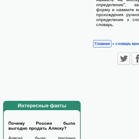
определение", з
форму и нажмите кн
прохождения ручно
определение к сл
словарь.
Главная
» словарь кро
Интересные факты
Почему России было
выгодно продать Аляску?
Аляска была продана