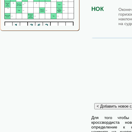
НОК
Окон
гори
наклон
на суд
Для того чтобы
кроссвордиста н
определение к с
нажмите на кнопк