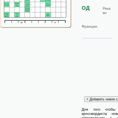
ОД
Река
во
Франции.
Для того чтобы
кроссвордиста н
определение к с