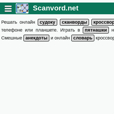
Scanvord.net
Решать онлайн
телефоне или планшете. Играть в
на
Смешные
и онлайн
кроссвор