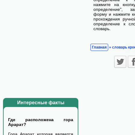
нажмите на кнопк
определение", з
форму и нажмите кн
прохождения ручно
определение к сл
словарь.
Главная
» словарь кро
Интересные факты
Где расположена гора
Арарат?
Гора Арарат, которая является