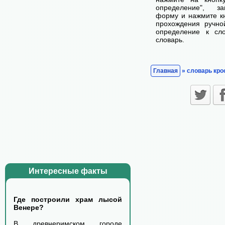
определение", з
форму и нажмите кн
прохождения ручно
определение к сл
словарь.
Главная
» словарь кро
Интересные факты
Где построили храм лысой
Венере?
В древнеримском городе