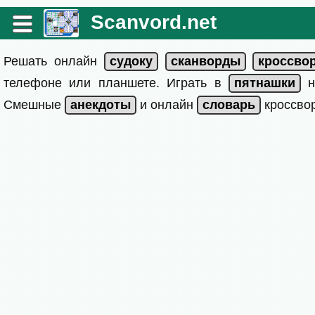
Scanvord.net
Решать онлайн
телефоне или планшете. Играть в
на
Смешные
и онлайн
кроссвор