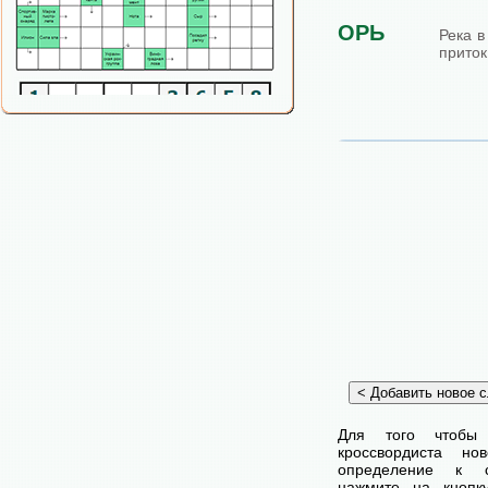
ОРЬ
Река в
приток
Для того чтобы
кроссвордиста н
определение к с
нажмите на кнопк