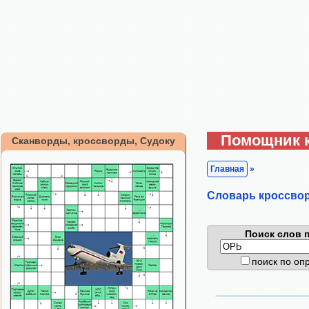
Помощник 
Сканворды, кроссворды, Судоку
Главная
»
Cловарь кроссво
Поиск слов п
поиск по о