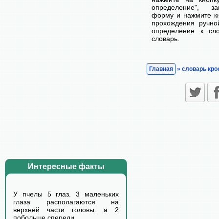
определение", з
форму и нажмите кн
прохождения ручно
определение к сл
словарь.
Главная
» словарь кро
Интересные факты
У пчелы 5 глаз. 3 маленьких
глаза располагаются на
верхней части головы. а 2
побольше спереди