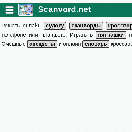
Scanvord.net
Решать онлайн
телефоне или планшете. Играть в
на
Смешные
и онлайн
кроссвор