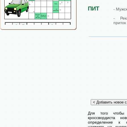
ПИТ
- Мужс
- Ре
приток
Для того чтобы
кроссвордиста н
определение к с
нажмите на кнопк