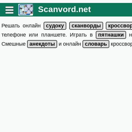
Scanvord.net
Решать онлайн
телефоне или планшете. Играть в
на
Смешные
и онлайн
кроссвор