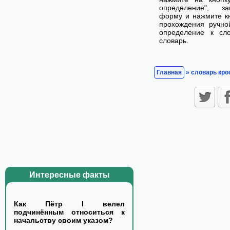
определение", з
форму и нажмите кн
прохождения ручно
определение к сл
словарь.
Главная
» словарь кро
Интересные факты
Как Пётр I велел
подчинённым относиться к
начальству своим указом?