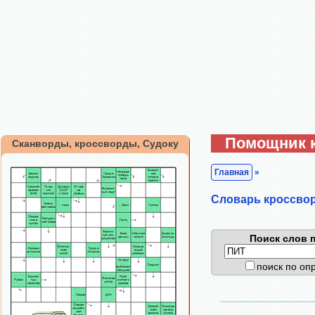
Помощник 
Сканворды, кроссворды, Судоку
Главная
»
Cловарь кроссво
Поиск слов п
поиск по о