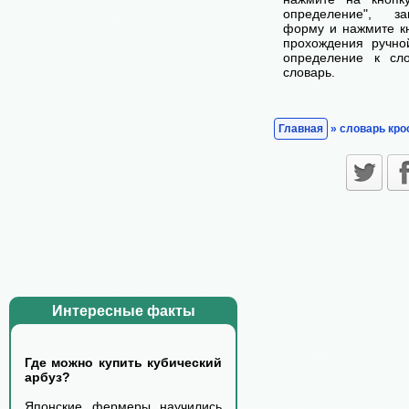
определение", з
форму и нажмите кн
прохождения ручно
определение к сл
словарь.
Главная
» словарь кро
Интересные факты
Где можно купить кубический
арбуз?
Японские фермеры научились