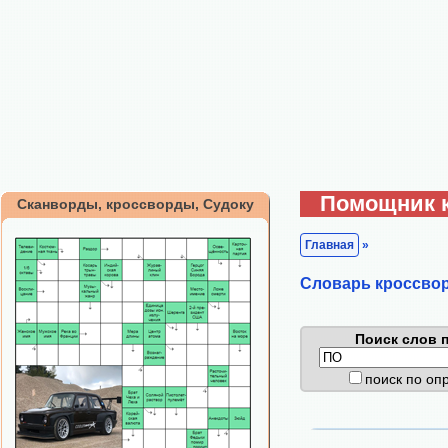
Помощник 
Сканворды, кроссворды, Судоку
Главная
»
Cловарь кроссво
Поиск слов п
поиск по о