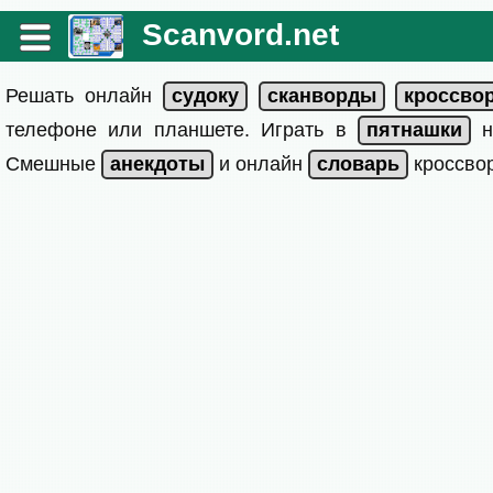
Scanvord.net
Решать онлайн
телефоне или планшете. Играть в
на
Смешные
и онлайн
кроссвор