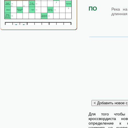
ПО
Река на
длинная 
Для того чтобы
кроссвордиста н
определение к с
нажмите на кнопк