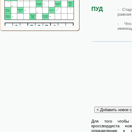
ПУД
- Стар
равная 
- Что
имеюще
Для того чтобы
кроссвордиста н
определение к с