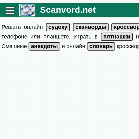
Scanvord.net
Решать онлайн
телефоне или планшете. Играть в
на
Смешные
и онлайн
кроссвор