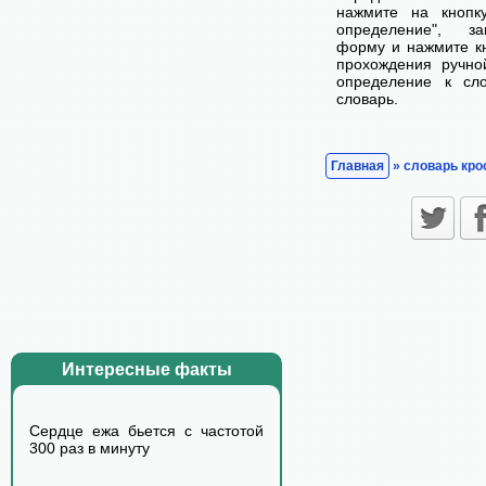
нажмите на кнопк
определение", з
форму и нажмите кн
прохождения ручно
определение к сл
словарь.
Главная
» словарь кро
Интересные факты
Сердце ежа бьется с частотой
300 раз в минуту