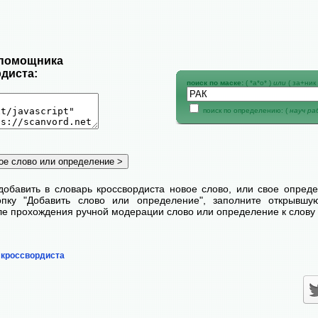
 помощника
диста:
поиск по маске:
( *а*о* )
или
( за+ник 
поиск по определению: (
науч р
добавить в словарь кроссвордиста новое слово, или свое опред
пку "Добавить слово или определение", заполните открывш
сле прохождения ручной модерации слово или определение к слову 
 кроссвордиста