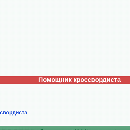
Помощник кроссвордиста
ссвордиста