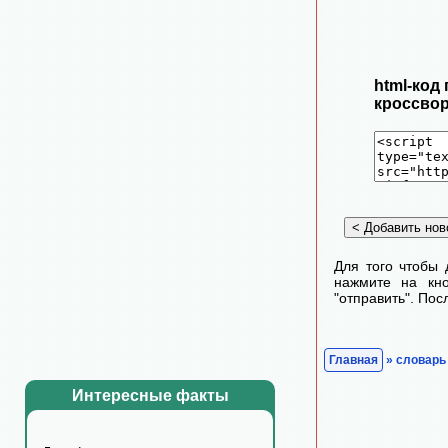
html-код
кроссвор
Для того чтобы 
нажмите на кно
"отправить". По
Главная
» словарь
Интересные факты