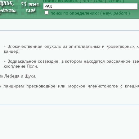
Поиск по маске:
( *а*о* )
или
( за+ник )
поиск по определению: (
науч работ
)
- Злокачественная опухоль из эпителиальных и кроветворных к
канцер.
- Зодиакальное созвездие, в котором находится рассеянное зв
скопление Ясли.
к Лебедя и Щуки.
е панцирем пресноводное или морское членистоногое с клешн