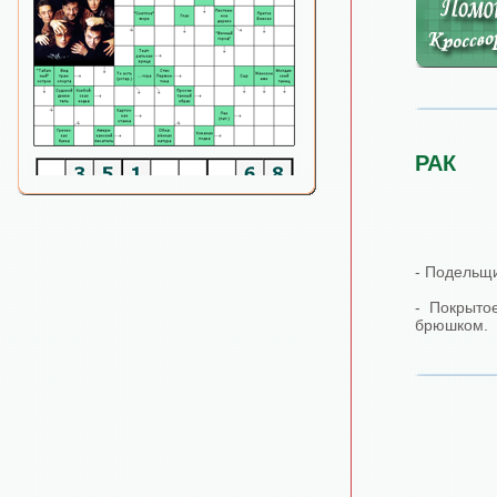
РАК
- Подельщи
- Покрыто
брюшком.