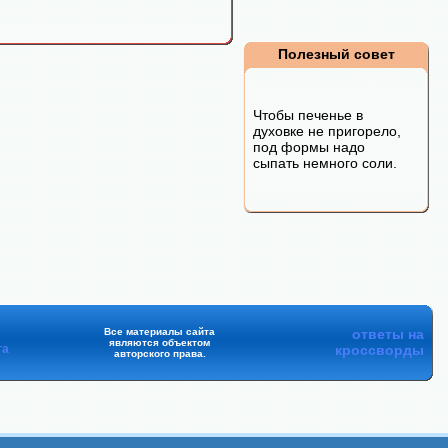
Полезный совет
Чтобы печенье в
духовке не пригорело,
под формы надо
сыпать немного соли.
Все материалы сайта
ответы на
являются объектом
та
кроссворды
авторского права.