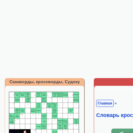
Сканворды, кроссворды, Судоку
Главная
»
Cловарь кро