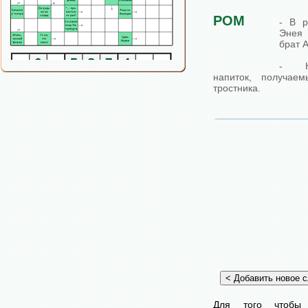
РОМ
- В р
Энея 
брат 
- Кр
напиток, получае
тростника.
Для того чтобы