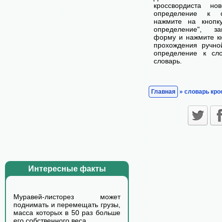
кроссвордиста н
определение к с
нажмите на кнопк
определение", з
форму и нажмите кн
прохождения ручно
определение к сл
словарь.
Главная
» словарь кро
Интересные факты
Муравей-листорез может
поднимать и перемещать грузы,
масса которых в 50 раз больше
его собственного веса.