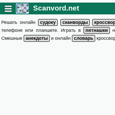
Scanvord.net
Решать онлайн
телефоне или планшете. Играть в
на
Смешные
и онлайн
кроссвор