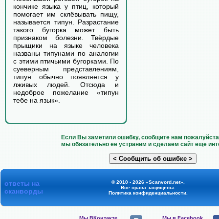
кончике языка у птиц, который
помогает им склёвывать пищу,
называется типун. Разрастание
такого бугорка может быть
признаком болезни. Твёрдые
прыщики на языке человека
названы типунами по аналогии
с этими птичьими бугорками. По
суеверным представлениям,
типун обычно появляется у
лживых людей. Отсюда и
недоброе пожелание «типун
тебе на язык».
Если Вы заметили ошибку, сообщите нам пожалуйста 
мы обязательно ее устраним и сделаем сайт еще инт
ответы на
© 2010 - 2026 «Scanvord.net».
Все права защищены.
сканворды
Политика конфиденциальности
.
Мы ВКонтакте,
Мы в Facebook,