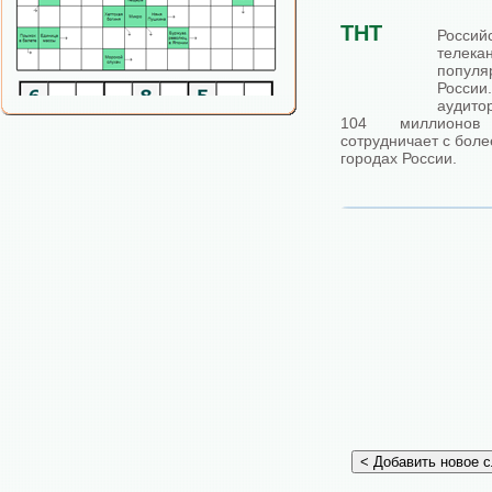
ТНТ
Росси
телека
попул
России
аудито
104 миллионов 
сотрудничает с боле
городах России.