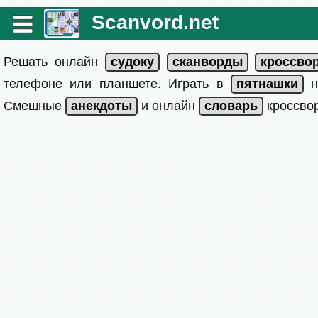
Scanvord.net
Решать онлайн
телефоне или планшете. Играть в
на
Смешные
и онлайн
кроссвор