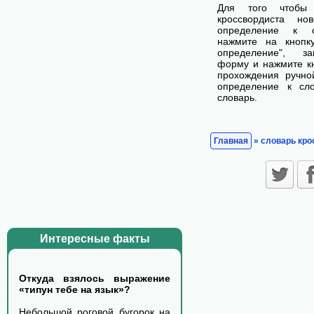
Для того чтобы
кроссвордиста н
определение к с
нажмите на кнопк
определение", з
форму и нажмите кн
прохождения ручно
определение к сл
словарь.
Главная
» словарь кро
Интересные факты
Откуда взялось выражение
«типун тебе на язык»?
Небольшой роговой бугорок на