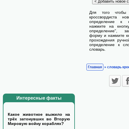
Для того чтобы
кроссвордиста н
определение к с
нажмите на кнопк
определение", з
форму и нажмите кн
прохождения ручно
определение к сл
словарь.
Главная
» словарь кро
Интересные факты
Какое животное выжило на
трёх затонувших во Вторую
Мировую войну кораблях?