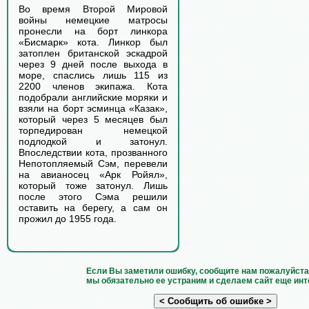
Во время Второй Мировой
войны немецкие матросы
пронесли на борт линкора
«Бисмарк» кота. Линкор был
затоплен британской эскадрой
через 9 дней после выхода в
море, спаслись лишь 115 из
2200 членов экипажа. Кота
подобрали английские моряки и
взяли на борт эсминца «Казак»,
который через 5 месяцев был
торпедирован немецкой
подлодкой и затонул.
Впоследствии кота, прозванного
Непотопляемый Сэм, перевели
на авианосец «Арк Ройял»,
который тоже затонул. Лишь
после этого Сэма решили
оставить на берегу, а сам он
прожил до 1955 года.
Если Вы заметили ошибку, сообщите нам пожалуйста 
мы обязательно ее устраним и сделаем сайт еще инт