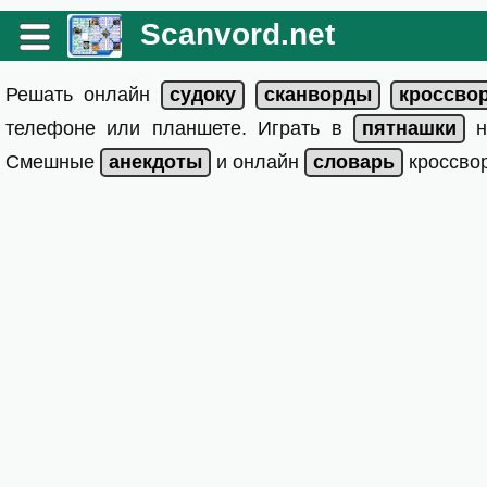
Scanvord.net
Решать онлайн
телефоне или планшете. Играть в
на
Смешные
и онлайн
кроссвор