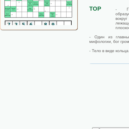
ТОР
- Ге
образ
вокру
лежа
плоско
- Один из главны
мифологии, бог гром
- Тело в виде кольца