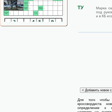
ТУ
Марка са
под руко
и в КБ ег
Для того чтобы
кроссвордиста н
определение к с
нажмите на кнопк