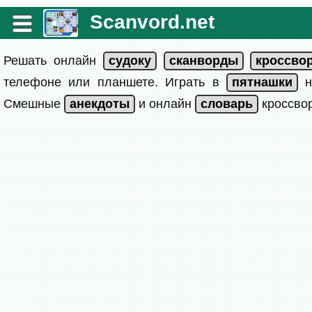
Scanvord.net
Решать онлайн
телефоне или планшете. Играть в
на
Смешные
и онлайн
кроссвор