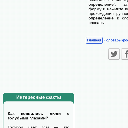
определение", з
форму и нажмите кн
прохождения ручно
определение к сл
словарь.
Главная
» словарь кро
Интересные факты
Как появились люди с
голубыми глазами?
Голубой цвет глаз — это