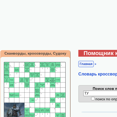
Помощник 
Сканворды, кроссворды, Судоку
Главная
»
Cловарь кроссво
Поиск слов п
поиск по о