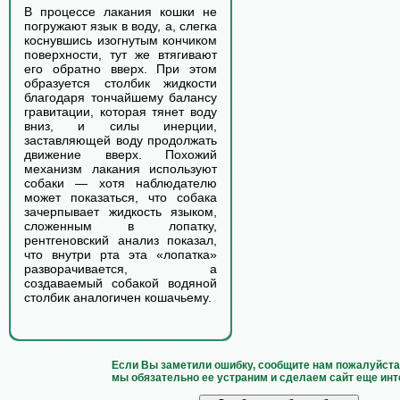
В процессе лакания кошки не
погружают язык в воду, а, слегка
коснувшись изогнутым кончиком
поверхности, тут же втягивают
его обратно вверх. При этом
образуется столбик жидкости
благодаря тончайшему балансу
гравитации, которая тянет воду
вниз, и силы инерции,
заставляющей воду продолжать
движение вверх. Похожий
механизм лакания используют
собаки — хотя наблюдателю
может показаться, что собака
зачерпывает жидкость языком,
сложенным в лопатку,
рентгеновский анализ показал,
что внутри рта эта «лопатка»
разворачивается, а
создаваемый собакой водяной
столбик аналогичен кошачьему.
Если Вы заметили ошибку, сообщите нам пожалуйста 
мы обязательно ее устраним и сделаем сайт еще инт