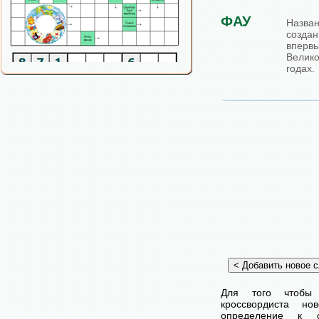
ФАУ
Назван
созд
вперв
Велик
годах.
Для того чтобы
кроссвордиста н
определение к с