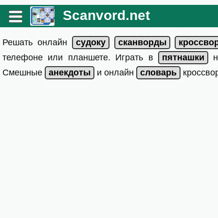
Scanvord.net
Решать онлайн
телефоне или планшете. Играть в
на
Смешные
и онлайн
кроссвор