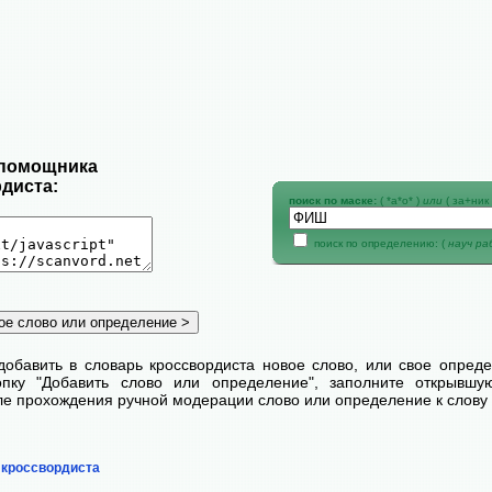
 помощника
диста:
поиск по маске:
( *а*о* )
или
( за+ник 
поиск по определению: (
науч р
добавить в словарь кроссвордиста новое слово, или свое опред
пку "Добавить слово или определение", заполните открывш
сле прохождения ручной модерации слово или определение к слову 
 кроссвордиста