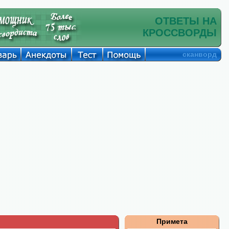
ОТВЕТЫ НА
КРОССВОРДЫ
сканворд
Примета