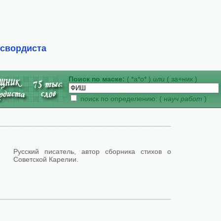
ссвордиста
Поиск по маске:
( *а*о* )
или
( за+ник )
поиск по определению: (
науч работ
)
Русский писатель, автор сборника стихов о
Советской Карелии.