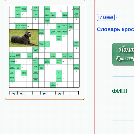
Главная
»
Cловарь кро
ФИШ