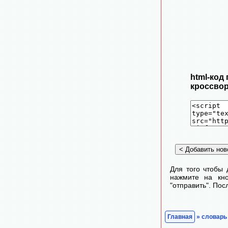
html-код
кроссвор
Для того чтобы 
нажмите на кно
"отправить". По
Главная
» словарь