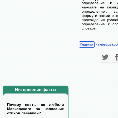
определение к с
нажмите на кнопк
определение", з
форму и нажмите кн
прохождения ручно
определение к сл
словарь.
Главная
» словарь кро
Интересные факты
Почему поэты не любили
Маяковского за написание
стихов лесенкой?