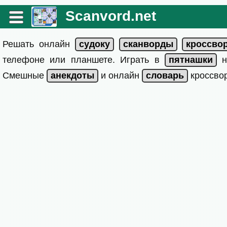
Scanvord.net
Решать онлайн
телефоне или планшете. Играть в
на
Смешные
и онлайн
кроссвор