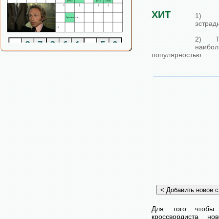
ХИТ
1) Н
эстрад
2) Т
наибол
популярностью.
Для того чтобы
кроссвордиста н