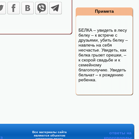
Примета
БЕЛКА – увидеть в лесу
белку – к встрече с
друзьями, убить белку –
навлечь на себя
несчастье. Увидеть, как
белка грызет орешки, –
к скорой свадьбе и к
семейному
благополучию. Увидеть
бельчат – к рождению
ребенка.
Все материалы сайта
ответы на
являются объектом
та
кроссворды
авторского права.