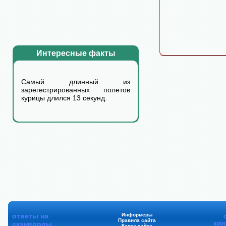
Интересные факты
Самый длинный из
зарегестрированных полетов
курицы длился 13 cекунд.
ответы на
Информеры
Правила сайта
сканворды
кро
Карта сайта