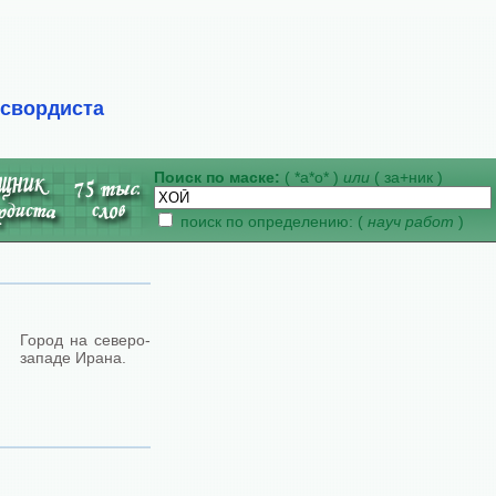
ссвордиста
Поиск по маске:
( *а*о* )
или
( за+ник )
поиск по определению: (
науч работ
)
Город на северо-
западе Ирана.