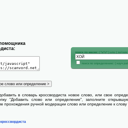
 помощника
диста:
поиск по маске:
( *а*о* )
или
( за+ник 
поиск по определению: (
науч р
добавить в словарь кроссвордиста новое слово, или свое опред
пку "Добавить слово или определение", заполните открывш
сле прохождения ручной модерации слово или определение к слову 
 кроссвордиста