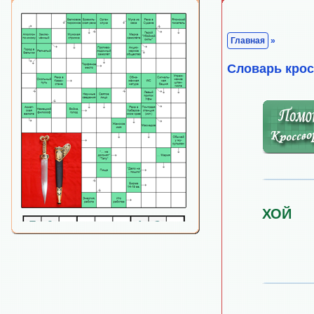
Главная
»
Cловарь кро
ХОЙ