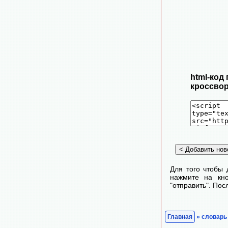
html-код
кроссвор
Для того чтобы 
нажмите на кно
"отправить". По
Главная
» словарь