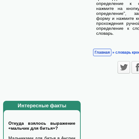
определение к с
нажмите на кнопк
определение", з
форму и нажмите кн
прохождения ручно
определение к сл
словарь.
Главная
» словарь кро
Интересные факты
Откуда взялось выражение
«мальчик для битья»?
Мальчиками для битья в Англии