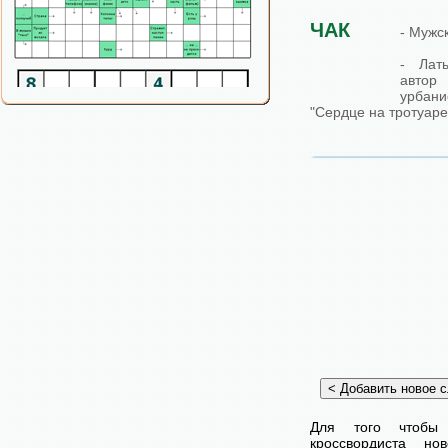
ЧАК
- Мужс
- Лат
авт
урба
"Сердце на тротуаре
Для того чтобы
кроссвордиста н