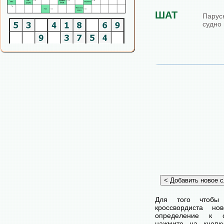
ШАТ
Парус
судно 
Для того чтобы
кроссвордиста н
определение к с
нажмите на кнопк