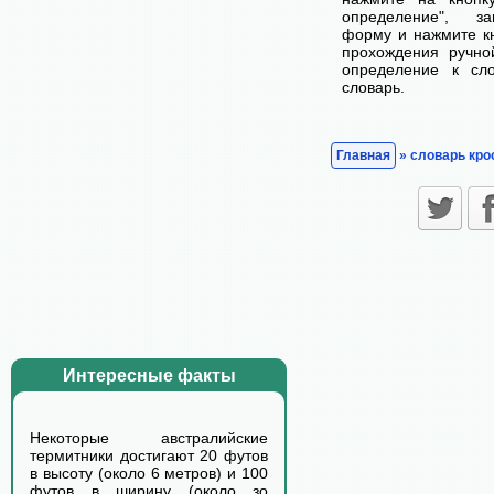
определение", з
форму и нажмите кн
прохождения ручно
определение к сл
словарь.
Главная
» словарь кро
Интересные факты
Некоторые австралийские
термитники достигают 20 футов
в высоту (около 6 метров) и 100
футов в ширину (около зо