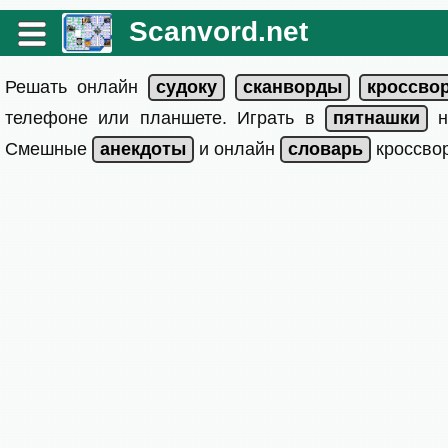
Scanvord.net
Решать онлайн
телефоне или планшете. Играть в
на
Смешные
и онлайн
кроссвор