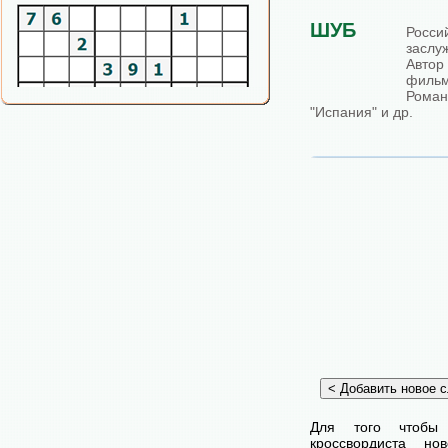
ШУБ
Росс
заслу
Авто
фильм
Роман
"Испания" и др.
Для того чтобы
кроссвордиста н