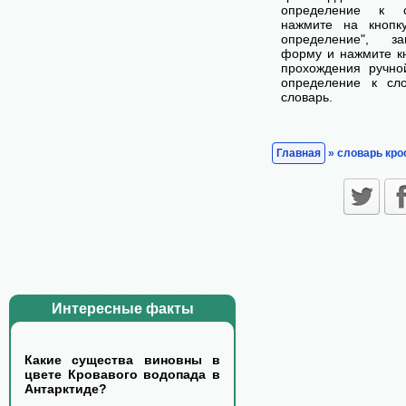
определение к с
нажмите на кнопк
определение", з
форму и нажмите кн
прохождения ручно
определение к сл
словарь.
Главная
» словарь кро
Интересные факты
Какие существа виновны в
цвете Кровавого водопада в
Антарктиде?