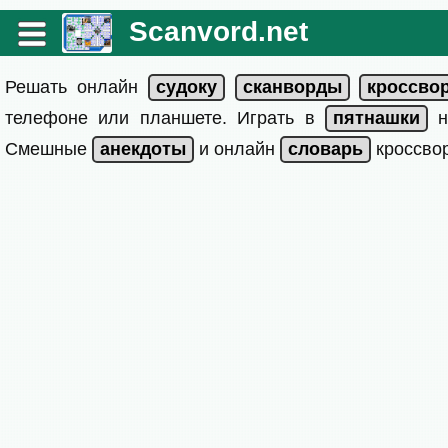
Scanvord.net
Решать онлайн
телефоне или планшете. Играть в
на
Смешные
и онлайн
кроссвор