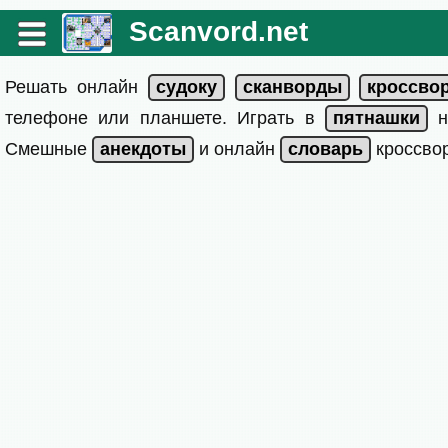
Scanvord.net
Решать онлайн
телефоне или планшете. Играть в
на
Смешные
и онлайн
кроссвор