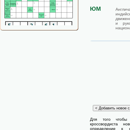
ЮМ
Англ
индий
движен
и руко
национ
Для того чтобы
кроссвордиста н
определение к с