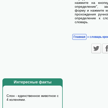
нажмите на кнопк
определение", з
форму и нажмите кн
прохождения ручно
определение к сл
словарь.
Главная
» словарь кро
Интересные факты
Слон - единственное животное с
4 коленями.