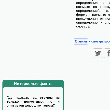
определение к с
нажмите на кнопк
определение", з
форму и нажмите кн
прохождения ручно
определение к сл
словарь.
Главная
» словарь кро
Интересные факты
Где чавкать за столом не
только допустимо, но и
считается хорошим тоном?