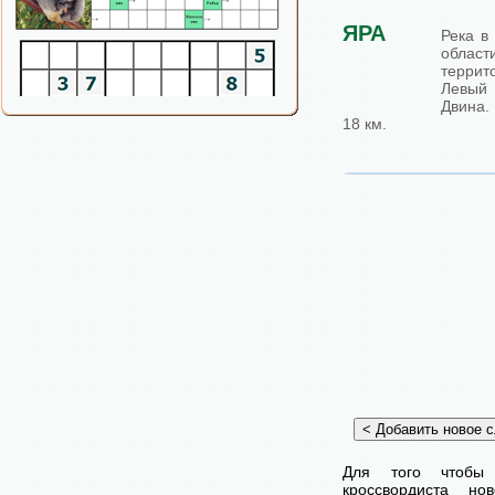
ЯРА
Река в
област
террит
Левый
Двина.
18 км.
Для того чтобы
кроссвордиста н