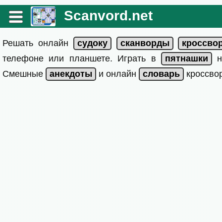
Scanvord.net
Решать онлайн
телефоне или планшете. Играть в
на
Смешные
и онлайн
кроссвор