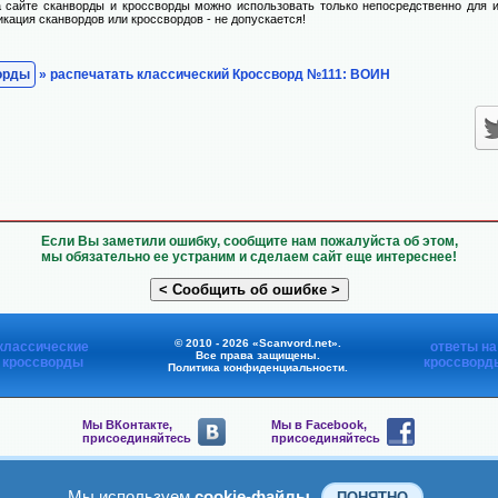
 сайте сканворды и кроссворды можно использовать только непосредственно для и
икация сканвордов или кроссвордов - не допускается!
орды
» распечатать классический Кроссворд №111: ВОИН
Если Вы заметили ошибку, сообщите нам пожалуйста об этом,
мы обязательно ее устраним и сделаем сайт еще интереснее!
© 2010 - 2026 «Scanvord.net».
классические
ответы на
Все права защищены.
кроссворды
кроссворд
Политика конфиденциальности
.
Мы ВКонтакте,
Мы в Facebook,
присоединяйтесь
присоединяйтесь
Мы в Viber,
Мы в Telegram,
присоединяйтесь
присоединяйтесь
Мы используем
cookie-файлы
ПОНЯТНО