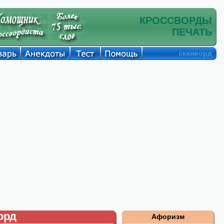
КРОССВОРДЫ
ПЕЧАТЬ
сканворд
орд
Афоризм