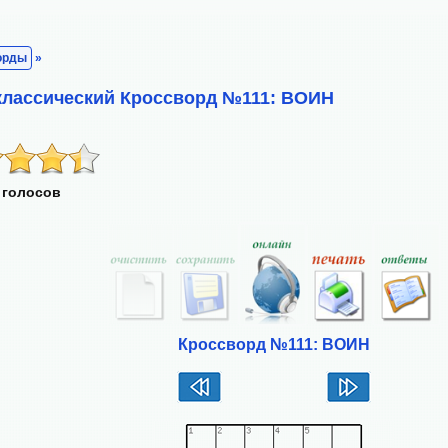
орды
»
классический Кроссворд №111: ВОИН
 голосов
Кроссворд №111: ВОИН