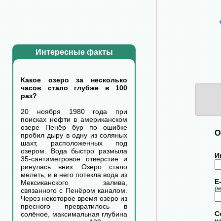
Интересные факты
Какое озеро за несколько
часов стало глубже в 100
раз?
20 ноября 1980 года при
поисках нефти в американском
озере Пенёр бур по ошибке
О
пробил дыру в одну из соляных
шахт, расположенных под
озером. Вода быстро размыла
И
35-сантиметровое отверстие и
ринулась вниз. Озеро стало
мелеть, и в него потекла вода из
E-
Мексиканского залива,
(н
связанного с Пенёром каналом.
Через некоторое время озеро из
пресного превратилось в
С
солёное, максимальная глубина
ма