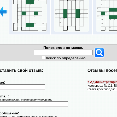
Поиск слов по маске:
поиск по определению
ставить свой отзыв:
Отзывы посет
мя:
< Администратор 
Кроссворд №111: 
Сетка кроссворда: 
mail:
е обязательно, будет доступен всем)
ообщение:
ксимум 250 символов, только кириллица!