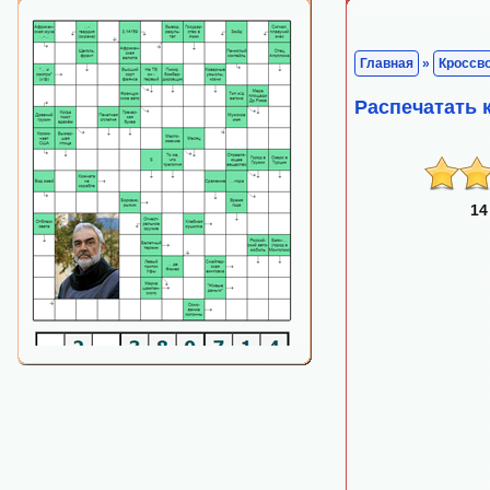
Главная
»
Кроссв
Распечатать 
14