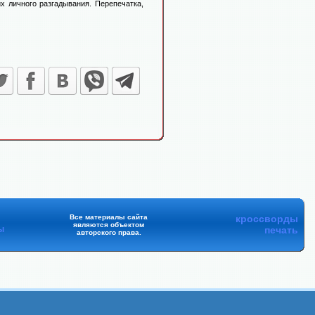
х личного разгадывания. Перепечатка,
Все материалы сайта
кроссворды
являются объектом
ы
печать
авторского права.