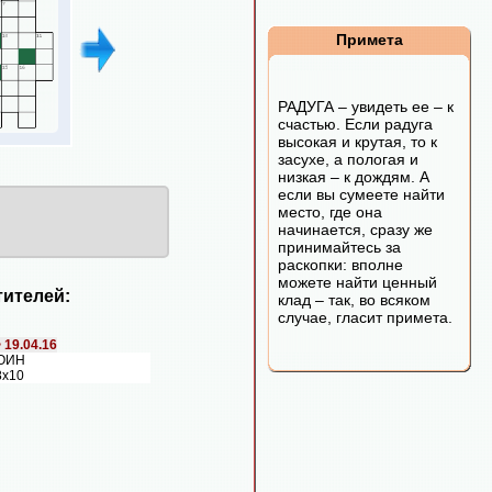
Примета
РАДУГА – увидеть ее – к
счастью. Если радуга
высокая и крутая, то к
засухе, а пологая и
низкая – к дождям. А
если вы сумеете найти
место, где она
начинается, сразу же
принимайтесь за
раскопки: вполне
можете найти ценный
ителей:
клад – так, во всяком
случае, гласит примета.
>
19.04.16
ВОИН
8х10