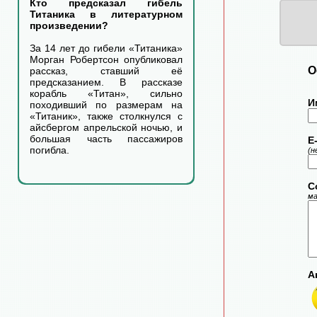
Кто предсказал гибель
Титаника в литературном
произведении?
За 14 лет до гибели «Титаника»
Морган Робертсон опубликовал
О
рассказ, ставший её
предсказанием. В рассказе
корабль «Титан», сильно
И
походивший по размерам на
«Титаник», также столкнулся с
айсбергом апрельской ночью, и
большая часть пассажиров
E-
погибла.
(н
С
ма
А