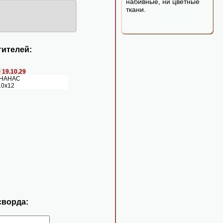
набивные, ни цветные
ткани.
ителей:
>
19.10.29
АНАНАС
10х12
сворда: