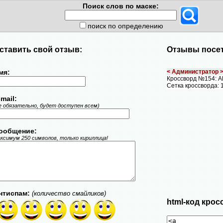
Поиск слов по маске:
поиск по определению
ставить свой отзыв:
Отзывы посет
мя:
< Администратор 
Кроссворд №154: 
Сетка кроссворда: 
mail:
е обязательно, будет доступен всем)
ообщение:
ксимум 250 символов, только кириллица!
нтиспам:
(количество смайликов)
html-код крос