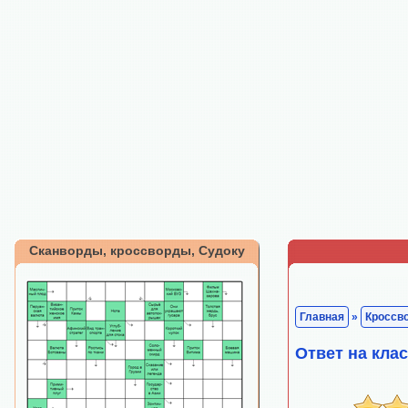
Сканворды, кроссворды, Судоку
Главная
»
Кроссв
Ответ на кла