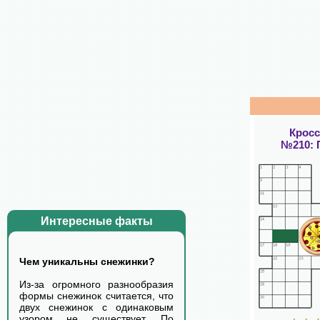
Крос
№210:
Интересные факты
Чем уникальны снежинки?
Из-за огромного разнообразия
формы снежинок считается, что
двух снежинок с одинаковым
узором не существует. По