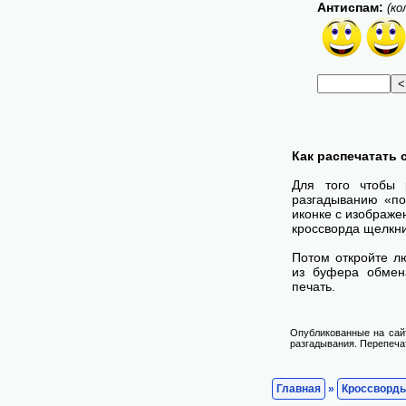
Антиспам:
(ко
Как распечатать
Для того чтобы 
разгадыванию «по
иконке с изображе
кроссворда щелкни
Потом откройте лю
из буфера обмена
печать.
Опубликованные на сай
разгадывания. Перепечат
Главная
»
Кроссворд