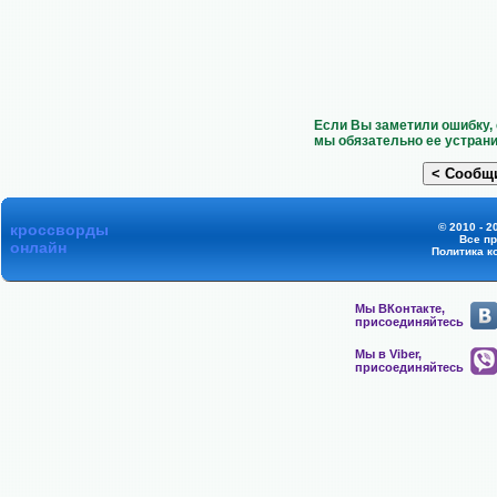
Если Вы заметили ошибку, 
мы обязательно ее устрани
кроссворды
© 2010 - 2
Все п
онлайн
Политика к
Мы ВКонтакте,
присоединяйтесь
Мы в Viber,
присоединяйтесь