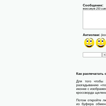
Сообщение:
максимум 250 симв
Антиспам:
(ко
Как распечатать
Для того чтобы 
разгадыванию «по
иконке с изображе
кроссворда щелкни
Потом откройте лю
из буфера обмена