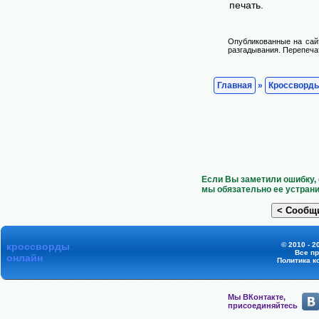
печать.
Опубликованные на сай
разгадывания. Перепечат
Главная
»
Кроссворд
Если Вы заметили ошибку, 
мы обязательно ее устрани
кроссворды
© 2010 - 2
Все п
онлайн
Политика к
Мы ВКонтакте,
присоединяйтесь