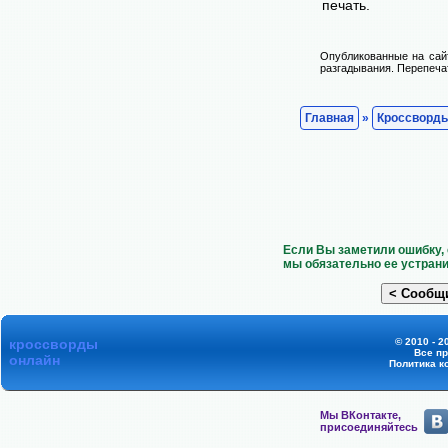
печать.
Опубликованные на сай
разгадывания. Перепечат
Главная
»
Кроссворд
Если Вы заметили ошибку, 
мы обязательно ее устрани
кроссворды
© 2010 - 2
Все п
онлайн
Политика к
Мы ВКонтакте,
присоединяйтесь