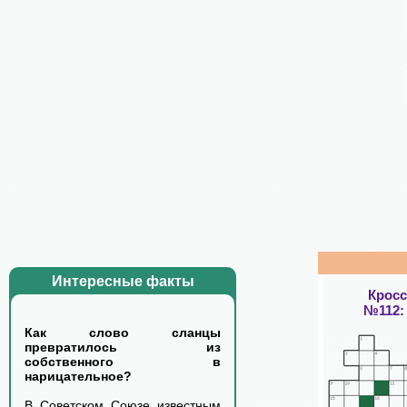
Интересные факты
Крос
№112:
Как слово сланцы
превратилось из
собственного в
нарицательное?
В Советском Союзе известным