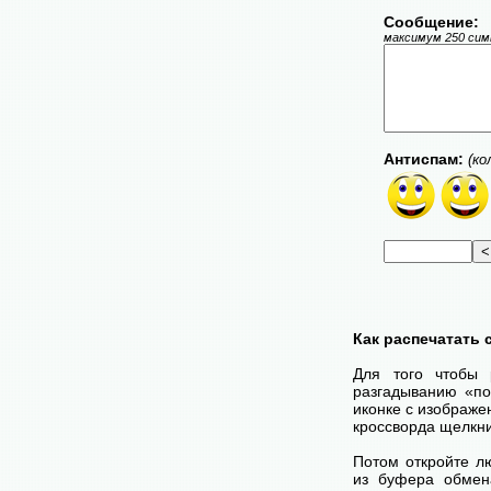
Сообщение:
максимум 250 симв
Антиспам:
(ко
Как распечатать
Для того чтобы 
разгадыванию «по
иконке с изображе
кроссворда щелкни
Потом откройте лю
из буфера обмена